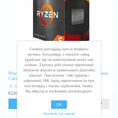
Cookies pomagają nam w działaniu
serwisu. Korzystając z naszych usług,
zgadzasz się na wykorzystanie przez nas
cookies. Zaznacz jeśli chcesz rejestrować
śledzenie wtyczki w systemowym dzienniku
Processor AMD AMD Ryzen 5 5600G 19 MB Hexa
zdarzeń. Ostrzeżenie: całe żądanie i
Core AMD AM4
odpowiedź XML będą rejestrowane (w tym
kod dostępu / nazwa użytkownika, hasło).
Nie włączaj w środowisku produkcyjnym.
€120,18 bez podatku
DODAJ DO KOSZYKA
OK
Dowiedz się więcej