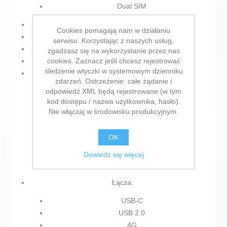
Dual SIM
Produkt wtykany: Tak
Cookies pomagają nam w działaniu
Procesor: Octa Core
serwisu. Korzystając z naszych usług,
Rodzaj wtyczki: Gnizadko EU
zgadzasz się na wykorzystanie przez nas
cookies. Zaznacz jeśli chcesz rejestrować
Kolor: Szary
śledzenie wtyczki w systemowym dzienniku
Właściwości:
zdarzeń. Ostrzeżenie: całe żądanie i
odpowiedź XML będą rejestrowane (w tym
GPS
kod dostępu / nazwa użytkownika, hasło).
Czujnik światła otoczenia
Nie włączaj w środowisku produkcyjnym.
Autofocus
Czytnik linii papilarnych
OK
Czujnik geomagnetyczny
Czujnik zbliżeniowy
Dowiedz się więcej
Płaski ekran
Łącza:
USB-C
USB 2.0
4G