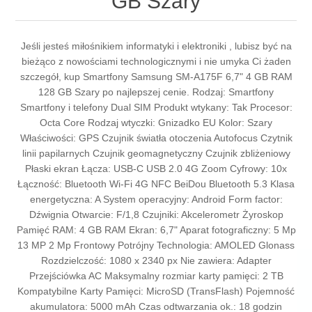
GB Szary
Jeśli jesteś miłośnikiem informatyki i elektroniki , lubisz być na
bieżąco z nowościami technologicznymi i nie umyka Ci żaden
szczegół, kup Smartfony Samsung SM-A175F 6,7" 4 GB RAM
128 GB Szary po najlepszej cenie. Rodzaj: Smartfony
Smartfony i telefony Dual SIM Produkt wtykany: Tak Procesor:
Octa Core Rodzaj wtyczki: Gnizadko EU Kolor: Szary
Właściwości: GPS Czujnik światła otoczenia Autofocus Czytnik
linii papilarnych Czujnik geomagnetyczny Czujnik zbliżeniowy
Płaski ekran Łącza: USB-C USB 2.0 4G Zoom Cyfrowy: 10x
Łączność: Bluetooth Wi-Fi 4G NFC BeiDou Bluetooth 5.3 Klasa
energetyczna: A System operacyjny: Android Form factor:
Dźwignia Otwarcie: F/1,8 Czujniki: Akcelerometr Żyroskop
Pamięć RAM: 4 GB RAM Ekran: 6,7" Aparat fotograficzny: 5 Mp
13 MP 2 Mp Frontowy Potrójny Technologia: AMOLED Glonass
Rozdzielczość: 1080 x 2340 px Nie zawiera: Adapter
Przejściówka AC Maksymalny rozmiar karty pamięci: 2 TB
Kompatybilne Karty Pamięci: MicroSD (TransFlash) Pojemność
akumulatora: 5000 mAh Czas odtwarzania ok.: 18 godzin