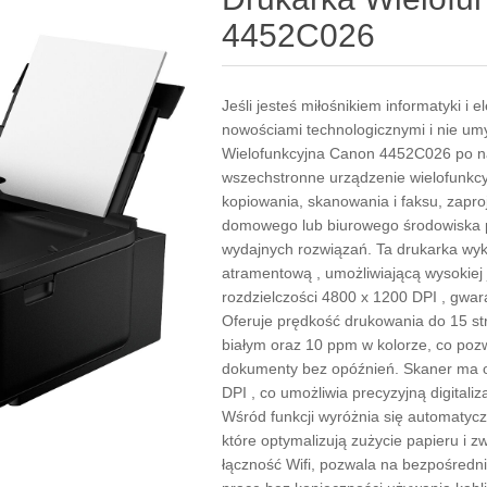
4452C026
Jeśli jesteś miłośnikiem informatyki i e
nowościami technologicznymi i nie um
Wielofunkcyjna Canon 4452C026 po na
wszechstronne urządzenie wielofunkcy
kopiowania, skanowania i faksu, zapr
domowego lub biurowego środowiska 
wydajnych rozwiązań. Ta drukarka wy
atramentową , umożliwiającą wysokiej
rozdzielczości 4800 x 1200 DPI , gwaran
Oferuje prędkość drukowania do 15 st
białym oraz 10 ppm w kolorze, co poz
dokumenty bez opóźnień. Skaner ma o
DPI , co umożliwia precyzyjną digitali
Wśród funkcji wyróżnia się automatyc
które optymalizują zużycie papieru i
łączność Wifi, pozwala na bezpośredni