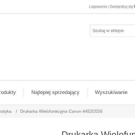
Logowanie / Zarejestruj się
rodukty
Najlepiej sprzedający
Wyszukiwanie
matyka
/
Drukarka Wielofunkcyjna Canon 4452C026
Drukarka Wielofu