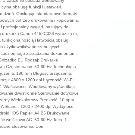
li. Urządzenie posiada wbudowany
icyjną obsługę funkcji i ustawień,
o dzień. Obsługuje standardowe formaty
ypowych potrzeb drukowania i kopiowania.
 profesjonalny wygląd, pasujący do
na drukarka Canon 4452C026 wyróżnia się
unkcjonalnością i łatwością obsługi,
a użytkowników potrzebujących
o codziennego zarządzania dokumentami.
 Gnizadko EU Rodzaj: Drukarka
ym Częstotliwość: 50-60 Hz Technologia:
dzenia: 190 mm Długość urządzenia:
azu: 4800 x 1200 dpi Łączność: Wi-Fi
 1 Właściwości: Wbudowany wyświetlacz
kowanie dwustronne Sterowanie dotykowe
zarny Wielokolorowy Prędkość: 10 ppm
 A Skaner: 1200 x 2400 dpi Wydajność:
ndroid, iOS Papier: A4 B5 Drukowanie
ść wejściowa AC: 50-60 Hz Taca: 1
lecane stosowanie: Dom