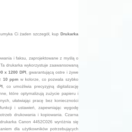
ie umyka Ci żaden szczegół, kup
Drukarka
owania i faksu, zaprojektowane z myślą o
 Ta drukarka wykorzystuje zaawansowaną
0 x 1200 DPI
, gwarantującą ostre i żywe
az
10 ppm
w kolorze, co pozwala szybko
PI
, co umożliwia precyzyjną digitalizację
e, które optymalizują zużycie papieru i
ych, ułatwiając pracę bez konieczności
 funkcji i ustawień, zapewniając wygodę
otrzeb drukowania i kopiowania. Czarna
a drukarka Canon 4452C026 wyróżnia się
zaniem dla użytkowników potrzebujących