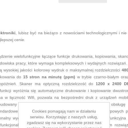
ektroniki
, lubisz być na bieżąco z nowościami technologicznymi i n
lepszej cenie.
dzenie wielofunkcyjne łączące funkcje drukowania, kopiowania, skan
dowiska pracy, które wymaga kompleksowych i wydajnych rozwiązań.
cą wysokiej jakości kolorowy wydruk o maksymalnej rozdzielczości
480
rukowania do
15 stron na minutę (ppm)
w trybie czarno-białym or
opóźnień. Skaner ma optyczną rozdzielczość do
1200 x 2400 D
unkcji wyróżnia się automatyczne drukowanie i kopiowanie dwustronn
a w łączność Wifi, pozwala na bezpośredni druk z urządzeń mobiln
wbudowany
kolorowy ekran LCD
, który ułatwia intuicyjną obsługę
Cookies pomagają nam w działaniu
tandardowe formaty papieru do
A4
, dostosowując się do typowych p
serwisu. Korzystając z naszych usług,
onalny wygląd, pasujący do każdego miejsca pracy. Wielofunkcyjn
zgadzasz się na wykorzystanie przez nas
unkcjonalnością i łatwością obsługi, będąc kompleksowym rozwią