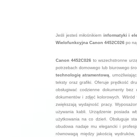
Jeśli jesteś miłośnikiem
informatyki i el
Wielofunkcyjna Canon 4452C026
po naj
Canon 4452C026
to wszechstronne urzą
potrzebach domowego lub biurowego śro
technologię atramentową
, umożliwiają
teksty oraz grafiki. Oferuje prędkość d
obsługiwać codzienne dokumenty bez 
dokumentów i zdjęć kolorowych. Wśród f
zwiększają wydajność pracy. Wyposażon
używania kabli. Urządzenie posiada 
użytkowania na co dzień. Obsługuje s
obudowa nadaje mu elegancki i profesj
równowagą między jakością wydruków, f