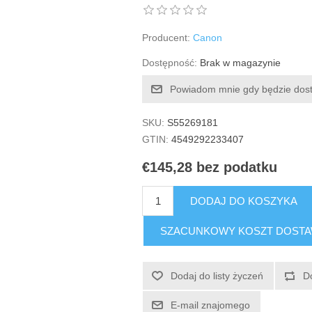
Producent:
Canon
Dostępność:
Brak w magazynie
Powiadom mnie gdy będzie dos
SKU:
S55269181
GTIN:
4549292233407
€145,28 bez podatku
DODAJ DO KOSZYKA
SZACUNKOWY KOSZT DOST
Dodaj do listy życzeń
D
E-mail znajomego