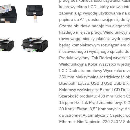
pracę bez konieczności używania kab
kolorowy ekran LCD , który ułatwia intu
zapewniając wygodę użytkowania na c
papieru do A4 , dostosowując się do t
Czarna obudowa nadaje mu elegancki i
każdego miejsca pracy. Wielofunkcyj
równowagą między jakością wydruków, f
będąc kompleksowym rozwiązaniem dl
niezawodnego i wydajnego sprzętu d
Produkt wtykany: Tak Rodzaj wtyczki:
Wielofunkcyjna Kolor Wszystko w jedn
LCD Druk atramentowy Wysokość urzą
350 mm Maksymalna rozdzielczość obr
Bluetooth Łącza: USB B USB USB B x
Kolorowy wyświetlacz Ekran LCD Dru
Szerokość produktu: 438 mm Kolor: C
15 ppm Hz: Tak Prąd znamionowy: 0,2
20 Kartki Ekran: 3,5" Kompatybilny: A
dwustronne: Automatyczny Częstotliwo
Ethernet: Nie Napięcie: 220-240 V Za