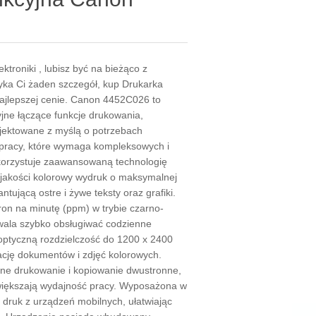
lektroniki , lubisz być na bieżąco z
yka Ci żaden szczegół, kup Drukarka
jlepszej cenie. Canon 4452C026 to
jne łączące funkcje drukowania,
ojektowane z myślą o potrzebach
pracy, które wymaga kompleksowych i
korzystuje zaawansowaną technologię
 jakości kolorowy wydruk o maksymalnej
tującą ostre i żywe teksty oraz grafiki.
ron na minutę (ppm) w trybie czarno-
wala szybko obsługiwać codzienne
ptyczną rozdzielczość do 1200 x 2400
zację dokumentów i zdjęć kolorowych.
zne drukowanie i kopiowanie dwustronne,
 zwiększają wydajność pracy. Wyposażona w
 druk z urządzeń mobilnych, ułatwiając