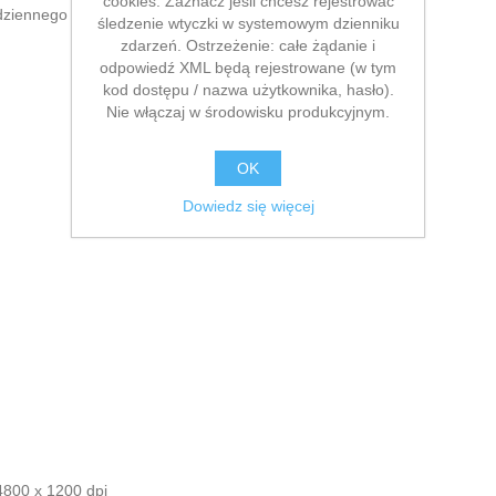
cookies. Zaznacz jeśli chcesz rejestrować
dziennego zarządzania dokumentami.
śledzenie wtyczki w systemowym dzienniku
zdarzeń. Ostrzeżenie: całe żądanie i
odpowiedź XML będą rejestrowane (w tym
kod dostępu / nazwa użytkownika, hasło).
Nie włączaj w środowisku produkcyjnym.
OK
Dowiedz się więcej
4800 x 1200 dpi