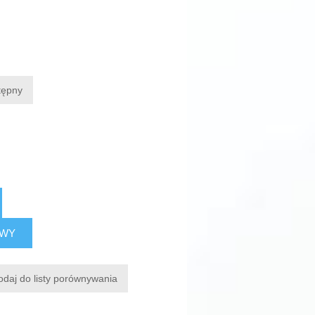
tępny
AWY
odaj do listy porównywania