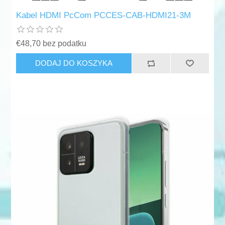
Kabel HDMI PcCom PCCES-CAB-HDMI21-3M
€48,70 bez podatku
DODAJ DO KOSZYKA