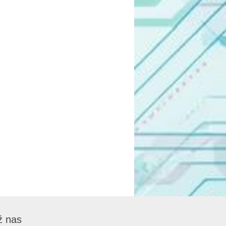
ź nas