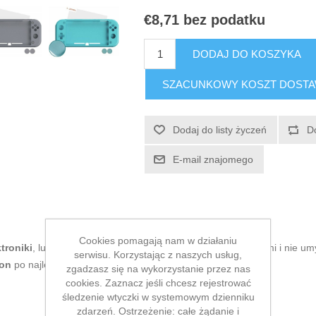
€8,71 bez podatku
DODAJ DO KOSZYKA
SZACUNKOWY KOSZT DOST
Dodaj do listy życzeń
D
E-mail znajomego
Cookies pomagają nam w działaniu
ktroniki
, lubisz być na bieżąco z nowościami technologicznymi i nie u
serwisu. Korzystając z naszych usług,
kon
po najlepszej cenie.
zgadzasz się na wykorzystanie przez nas
cookies. Zaznacz jeśli chcesz rejestrować
śledzenie wtyczki w systemowym dzienniku
zdarzeń. Ostrzeżenie: całe żądanie i