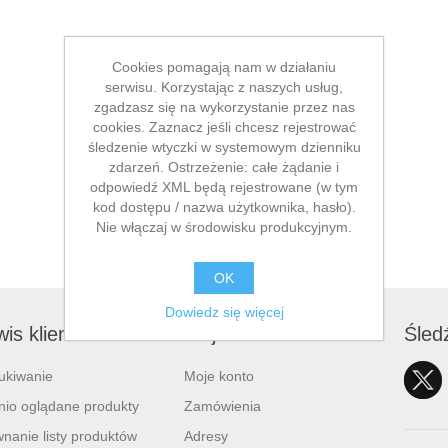
Cookies pomagają nam w działaniu
serwisu. Korzystając z naszych usług,
zgadzasz się na wykorzystanie przez nas
cookies. Zaznacz jeśli chcesz rejestrować
śledzenie wtyczki w systemowym dzienniku
zdarzeń. Ostrzeżenie: całe żądanie i
odpowiedź XML będą rejestrowane (w tym
kod dostępu / nazwa użytkownika, hasło).
Nie włączaj w środowisku produkcyjnym.
OK
Dowiedz się więcej
is klienta
Moje konto
Śled
ukiwanie
Moje konto
nio oglądane produkty
Zamówienia
nanie listy produktów
Adresy