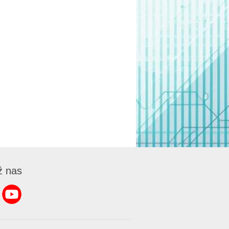
ź nas