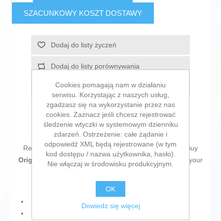
SZACUNKOWY KOSZT DOSTAWY
Dodaj do listy życzeń
Dodaj do listy porównywania
Cookies pomagają nam w działaniu
E-mail znajomego
serwisu. Korzystając z naszych usług,
zgadzasz się na wykorzystanie przez nas
cookies. Zaznacz jeśli chcesz rejestrować
śledzenie wtyczki w systemowym dzienniku
zdarzeń. Ostrzeżenie: całe żądanie i
odpowiedź XML będą rejestrowane (w tym
Return to the office without forgetting a single thing! Buy
kod dostępu / nazwa użytkownika, hasło).
Original Toner HP 410A Magenta
and be the envy of your
Nie włączaj w środowisku produkcyjnym.
colleagues!
OK
Performance: 2300 pp.
Dowiedz się więcej
Compatible: