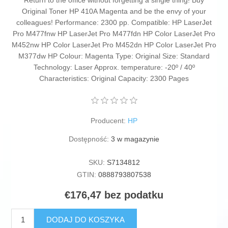
Return to the office without forgetting a single thing! Buy
Original Toner HP 410A Magenta and be the envy of your
colleagues! Performance: 2300 pp. Compatible: HP LaserJet
Pro M477fnw HP LaserJet Pro M477fdn HP Color LaserJet Pro
M452nw HP Color LaserJet Pro M452dn HP Color LaserJet Pro
M377dw HP Colour: Magenta Type: Original Size: Standard
Technology: Laser Approx. temperature: -20º / 40º
Characteristics: Original Capacity: 2300 Pages
Producent:
HP
Dostępność:
3 w magazynie
SKU:
S7134812
GTIN:
0888793807538
€176,47 bez podatku
DODAJ DO KOSZYKA