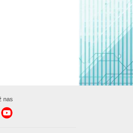
ź nas