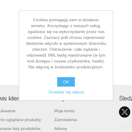
Cookies pomagają nam w działaniu
serwisu. Korzystając z naszych usług,
zgadzasz się na wykorzystanie przez nas
cookies. Zaznacz jeśli chcesz rejestrować
śledzenie wtyczki w systemowym dzienniku
zdarzeń. Ostrzeżenie: całe żądanie i
odpowiedź XML będą rejestrowane (w tym
kod dostępu / nazwa użytkownika, hasło).
Nie włączaj w środowisku produkcyjnym.
OK
Dowiedz się więcej
is klienta
Moje konto
Śled
ukiwanie
Moje konto
nio oglądane produkty
Zamówienia
nanie listy produktów
Adresy