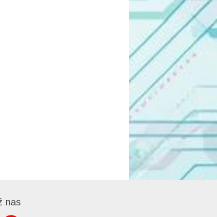
ź nas