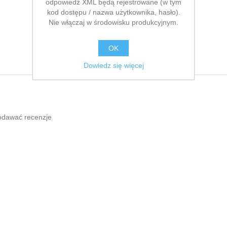
odpowiedź XML będą rejestrowane (w tym
kod dostępu / nazwa użytkownika, hasło).
Nie włączaj w środowisku produkcyjnym.
OK
Dowiedz się więcej
odawać recenzje