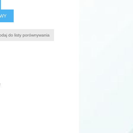
AWY
odaj do listy porównywania
!