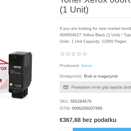
(1 Unit)
If you are looking for new market tren
006R04627 Yellow Black (1 Unit) ! Type
Units: 1 Unit Capacity: 12000 Pages
Producent:
Xerox
Dostępność:
Brak w magazynie
Powiadom mnie gdy będzie dos
SKU:
S55264576
GTIN:
0095205037999
€367,68 bez podatku