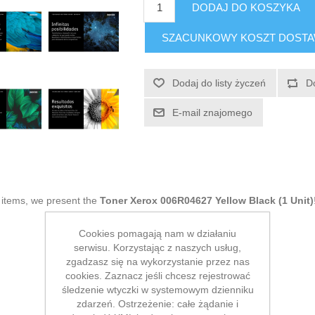
DODAJ DO KOSZYKA
SZACUNKOWY KOSZT DOST
Dodaj do listy życzeń
D
E-mail znajomego
g items, we present the
Toner Xerox 006R04627 Yellow Black (1 Unit)
Cookies pomagają nam w działaniu
serwisu. Korzystając z naszych usług,
zgadzasz się na wykorzystanie przez nas
cookies. Zaznacz jeśli chcesz rejestrować
śledzenie wtyczki w systemowym dzienniku
zdarzeń. Ostrzeżenie: całe żądanie i