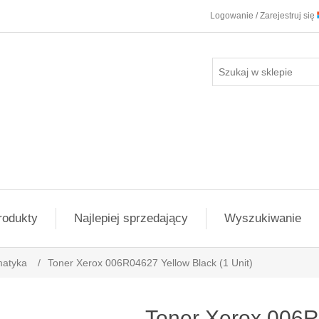
Logowanie / Zarejestruj się
rodukty
Najlepiej sprzedający
Wyszukiwanie
matyka
/
Toner Xerox 006R04627 Yellow Black (1 Unit)
Toner Xerox 006R